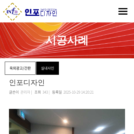
시공사례
옥외광고/간판
실내사인
인포디자인
글쓴이
관리자 |
조회
343 |
등록일
2025-10-29 14:20:21