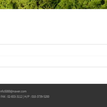
info5000@naver.com
: 02-833-3112 | H/P : 010-3739-5200