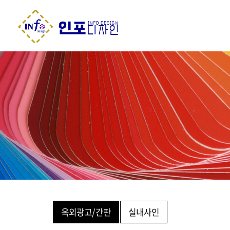
옥외광고/간판
실내사인