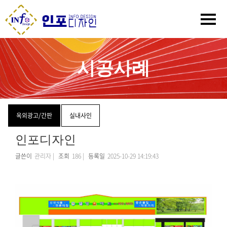
시공사례
옥외광고/간판
실내사인
인포디자인
글쓴이
관리자 |
조회
186 |
등록일
2025-10-29 14:19:43