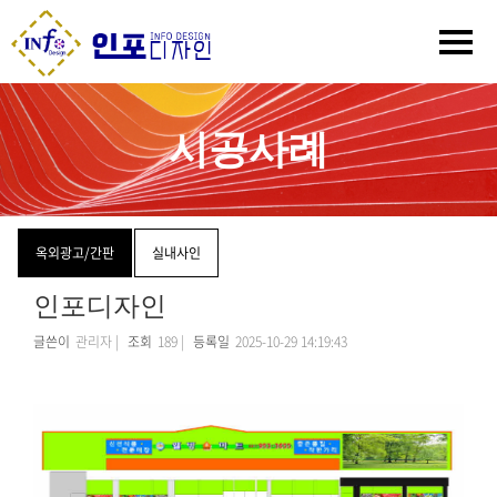
시공사례
옥외광고/간판
실내사인
인포디자인
글쓴이
관리자 |
조회
189 |
등록일
2025-10-29 14:19:43